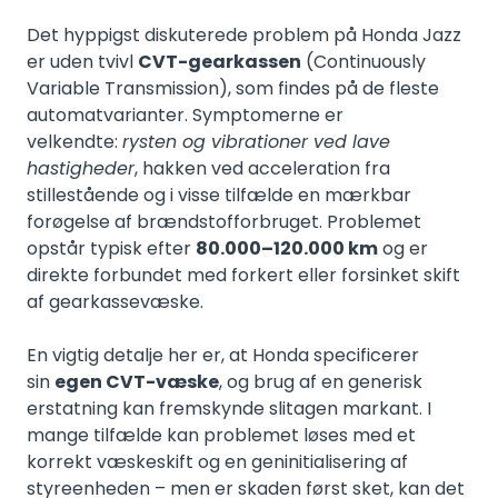
Det hyppigst diskuterede problem på Honda Jazz
er uden tvivl
CVT-gearkassen
(Continuously
Variable Transmission), som findes på de fleste
automatvarianter. Symptomerne er
velkendte:
rysten og vibrationer ved lave
hastigheder
, hakken ved acceleration fra
stillestående og i visse tilfælde en mærkbar
forøgelse af brændstofforbruget. Problemet
opstår typisk efter
80.000–120.000 km
og er
direkte forbundet med forkert eller forsinket skift
af gearkassevæske.
En vigtig detalje her er, at Honda specificerer
sin
egen CVT-væske
, og brug af en generisk
erstatning kan fremskynde slitagen markant. I
mange tilfælde kan problemet løses med et
korrekt væskeskift og en geninitialisering af
styreenheden – men er skaden først sket, kan det