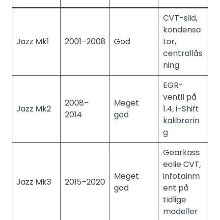
CVT-slid,
kondensa
Jazz Mk1
2001–2008
God
tor,
centrallås
ning
EGR-
ventil på
2008–
Meget
Jazz Mk2
1.4, i-Shift
2014
god
kalibrerin
g
Gearkass
eolie CVT,
Meget
infotainm
Jazz Mk3
2015–2020
god
ent på
tidlige
modeller