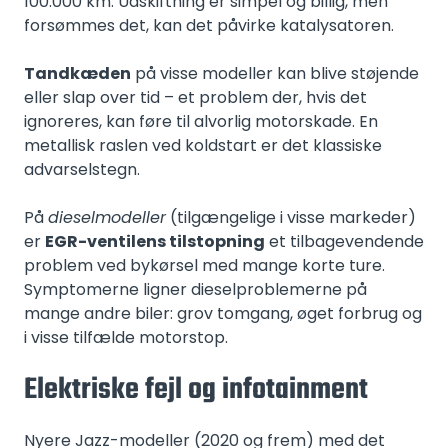
100.000 km. Udskiftning er simpel og billig, men
forsømmes det, kan det påvirke katalysatoren.
Tandkæden
på visse modeller kan blive støjende
eller slap over tid – et problem der, hvis det
ignoreres, kan føre til alvorlig motorskade. En
metallisk raslen ved koldstart er det klassiske
advarselstegn.
På
dieselmodeller
(tilgængelige i visse markeder)
er
EGR-ventilens tilstopning
et tilbagevendende
problem ved bykørsel med mange korte ture.
Symptomerne ligner dieselproblemerne på
mange andre biler: grov tomgang, øget forbrug og
i visse tilfælde motorstop.
Elektriske fejl og infotainment
Nyere Jazz-modeller (2020 og frem) med det